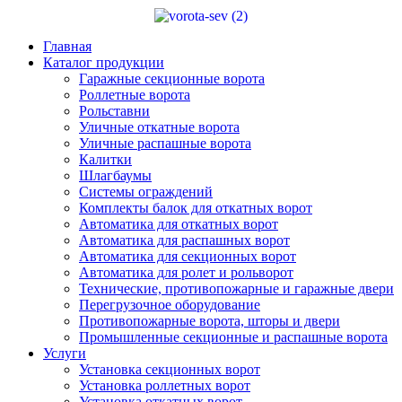
Главная
Каталог продукции
Гаражные секционные ворота
Роллетные ворота
Рольставни
Уличные откатные ворота
Уличные распашные ворота
Калитки
Шлагбаумы
Системы ограждений
Комплекты балок для откатных ворот
Автоматика для откатных ворот
Автоматика для распашных ворот
Автоматика для секционных ворот
Автоматика для ролет и рольворот
Технические, противопожарные и гаражные двери
Перегрузочное оборудование
Противопожарные ворота, шторы и двери
Промышленные секционные и распашные ворота
Услуги
Установка секционных ворот
Установка роллетных ворот
Установка откатных ворот