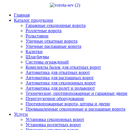
Главная
Каталог продукции
Гаражные секционные ворота
Роллетные ворота
Рольставни
Уличные откатные ворота
Уличные распашные ворота
Калитки
Шлагбаумы
Системы ограждений
Комплекты балок для откатных ворот
Автоматика для откатных ворот
Автоматика для распашных ворот
Автоматика для секционных ворот
Автоматика для ролет и рольворот
Технические, противопожарные и гаражные двери
Перегрузочное оборудование
Противопожарные ворота, шторы и двери
Промышленные секционные и распашные ворота
Услуги
Установка секционных ворот
Установка роллетных ворот
Установка откатных ворот