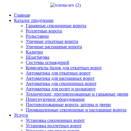
Главная
Каталог продукции
Гаражные секционные ворота
Роллетные ворота
Рольставни
Уличные откатные ворота
Уличные распашные ворота
Калитки
Шлагбаумы
Системы ограждений
Комплекты балок для откатных ворот
Автоматика для откатных ворот
Автоматика для распашных ворот
Автоматика для секционных ворот
Автоматика для ролет и рольворот
Технические, противопожарные и гаражные двери
Перегрузочное оборудование
Противопожарные ворота, шторы и двери
Промышленные секционные и распашные ворота
Услуги
Установка секционных ворот
Установка роллетных ворот
Установка откатных ворот