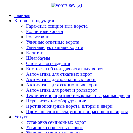
Главная
Каталог продукции
Гаражные секционные ворота
Роллетные ворота
Рольставни
Уличные откатные ворота
Уличные распашные ворота
Калитки
Шлагбаумы
Системы ограждений
Комплекты балок для откатных ворот
Автоматика для откатных ворот
Автоматика для распашных ворот
Автоматика для секционных ворот
Автоматика для ролет и рольворот
Технические, противопожарные и гаражные двери
Перегрузочное оборудование
Противопожарные ворота, шторы и двери
Промышленные секционные и распашные ворота
Услуги
Установка секционных ворот
Установка роллетных ворот
Установка откатных ворот