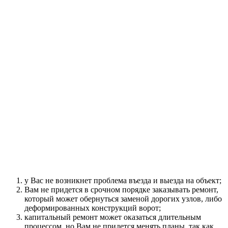
территорию. Современные европейские стандарты
обеспечивают легкость в эксплуатации, гарантию качества и
быстроту монтажа.
Нецелесообразно экономить на сервисе ворот. Как показывает
практика, сервисное обслуживание ворот убережет Вас от
ситуации, когда приходится «платить дважды».
Что включает в себя понятие «сервисное обслуживание
ворот»?
Сервисное обслуживание — это комплекс работ,
направленный на обеспечение надежной работы
оборудования на протяжение всего времени его
эксплуатации, что позволит избежать значительных денежных
затрат по капитальному ремонту.
Своевременное сервисное обслуживание ворот
гарантированно защитит Вас от ряда проблем:
у Вас не возникнет проблема въезда и выезда на объект;
Вам не придется в срочном порядке заказывать ремонт,
который может обернуться заменой дорогих узлов, либо
деформированных конструкций ворот;
капитальный ремонт может оказаться длительным
процессом, но Вам не придется менять планы, так как