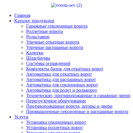
Главная
Каталог продукции
Гаражные секционные ворота
Роллетные ворота
Рольставни
Уличные откатные ворота
Уличные распашные ворота
Калитки
Шлагбаумы
Системы ограждений
Комплекты балок для откатных ворот
Автоматика для откатных ворот
Автоматика для распашных ворот
Автоматика для секционных ворот
Автоматика для ролет и рольворот
Технические, противопожарные и гаражные двери
Перегрузочное оборудование
Противопожарные ворота, шторы и двери
Промышленные секционные и распашные ворота
Услуги
Установка секционных ворот
Установка роллетных ворот
Установка откатных ворот