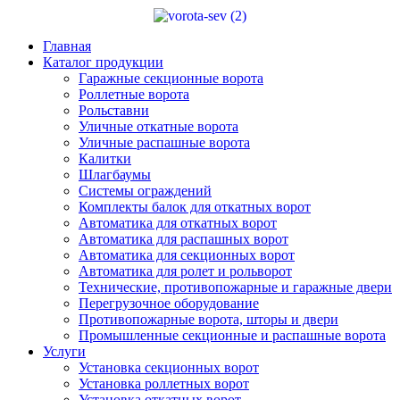
Главная
Каталог продукции
Гаражные секционные ворота
Роллетные ворота
Рольставни
Уличные откатные ворота
Уличные распашные ворота
Калитки
Шлагбаумы
Системы ограждений
Комплекты балок для откатных ворот
Автоматика для откатных ворот
Автоматика для распашных ворот
Автоматика для секционных ворот
Автоматика для ролет и рольворот
Технические, противопожарные и гаражные двери
Перегрузочное оборудование
Противопожарные ворота, шторы и двери
Промышленные секционные и распашные ворота
Услуги
Установка секционных ворот
Установка роллетных ворот
Установка откатных ворот