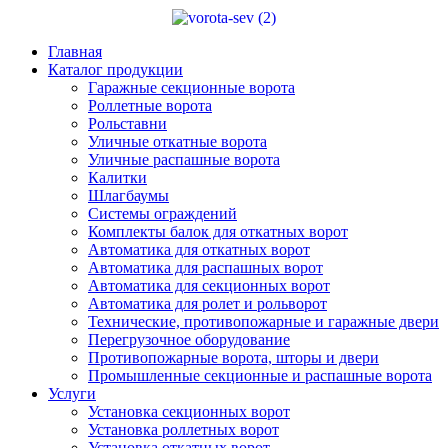
Главная
Каталог продукции
Гаражные секционные ворота
Роллетные ворота
Рольставни
Уличные откатные ворота
Уличные распашные ворота
Калитки
Шлагбаумы
Системы ограждений
Комплекты балок для откатных ворот
Автоматика для откатных ворот
Автоматика для распашных ворот
Автоматика для секционных ворот
Автоматика для ролет и рольворот
Технические, противопожарные и гаражные двери
Перегрузочное оборудование
Противопожарные ворота, шторы и двери
Промышленные секционные и распашные ворота
Услуги
Установка секционных ворот
Установка роллетных ворот
Установка откатных ворот